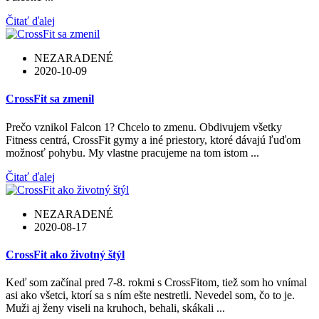
Čitať ďalej
NEZARADENÉ
2020-10-09
CrossFit sa zmenil
Prečo vznikol Falcon 1? Chcelo to zmenu. Obdivujem všetky
Fitness centrá, CrossFit gymy a iné priestory, ktoré dávajú ľuďom
možnosť pohybu. My vlastne pracujeme na tom istom ...
Čitať ďalej
NEZARADENÉ
2020-08-17
CrossFit ako životný štýl
Keď som začínal pred 7-8. rokmi s CrossFitom, tiež som ho vnímal
asi ako všetci, ktorí sa s ním ešte nestretli. Nevedel som, čo to je.
Muži aj ženy viseli na kruhoch, behali, skákali ...